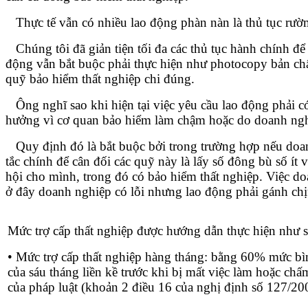
Thực tế vẫn có nhiều lao động phàn nàn là thủ tục rườ
Chúng tôi đã giản tiện tối đa các thủ tục hành chính để
động vẫn bắt buộc phải thực hiện như photocopy bản ch
quỹ bảo hiểm thất nghiệp chi đúng.
Ông nghĩ sao khi hiện tại việc yêu cầu lao động phải c
hưởng vì cơ quan bảo hiểm làm chậm hoặc do doanh ngh
Quy định đó là bắt buộc bởi trong trường hợp nếu doan
tắc chính để cân đối các quỹ này là lấy số đông bù số ít
hội cho mình, trong đó có bảo hiểm thất nghiệp. Việc d
ở đây doanh nghiệp có lỗi nhưng lao động phải gánh chị
Mức trợ cấp thất nghiệp được hướng dẫn thực hiện như s
• Mức trợ cấp thất nghiệp hàng tháng: bằng 60% mức bìn
của sáu tháng liền kề trước khi bị mất việc làm hoặc c
của pháp luật (khoản 2 điều 16 của nghị định số 127/2