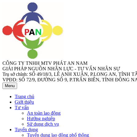
CÔNG TY TNHH MTV PHÁT AN NAM
GIẢI PHÁP NGUỒN NHÂN LỰC - TƯ VẤN NHÂN SỰ
Trụ sở chính: SỐ 49/18/3, LÊ ANH XUÂN, P.LONG AN, TỈNH 
VPĐD: SỐ 72/9, ĐƯỜNG SỐ 9, P.TRẤN BIÊN, TỈNH ĐỒNG NA
Menu
Trang chủ
Giới thiệu
Tư vấn
An toàn lao động
Hướng nghiệp
Sử dụng dịch vụ
Tuyển dụng
Tuyển dụng lao động phổ thông