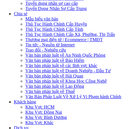
Tuyển dụng nhân sự cao cấp
Tuyển Dụng Nhân Sự Cấp Trung
Chia sẻ
Mẫu biểu văn bản
Thủ Tục Hành Chính Cấp Huyện
Thủ Tục Hành Chính Cấp Tỉnh
Thủ Tục Hành Chính Cấp Xã, Phường, Thị Trấn
Thương mại điện tử | Ecommerce | TMĐT
Tin tức - Nguồn từ Internet
Trao đổi - Nghiên cứu
Văn bản pháp luật về An Ninh Quốc Phòng
Văn bản pháp luật về Bảo Hiểm
Văn bản pháp luật về các lĩnh vực khác
Văn bản pháp luật về Doanh Nghiệp - Đầu Tư
Văn bản pháp luật về Hải Quan
Văn bản pháp luật về Khoa Học Công Nghệ
Văn bản pháp luật về Lao Động
Văn bản pháp luật về Thuế
Văn Bản Pháp Luật Về Xử Lý Vi Phạm hành Chính
Khách hàng
Khu Vực HCM
Khu Vực Đồng Nai
Khu Vực Bình Dương
Khu Vực Khác
Dịch vụ