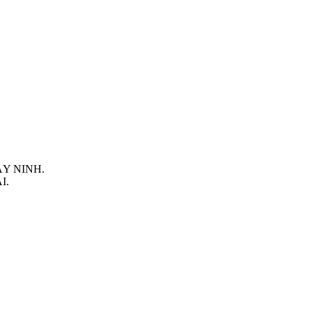
TÂY NINH.
I.