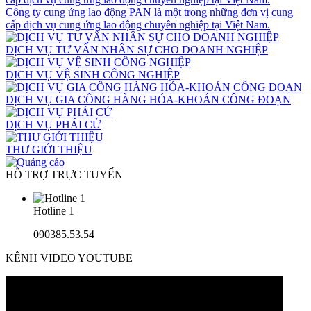
Công ty cung ứng lao động PAN là một trong những đơn vị cung
cấp dịch vụ cung ứng lao động chuyên nghiệp tại Việt Nam.
DỊCH VỤ TƯ VẤN NHÂN SỰ CHO DOANH NGHIỆP
DỊCH VỤ VỆ SINH CÔNG NGHIỆP
DỊCH VỤ GIA CÔNG HÀNG HÓA-KHOÁN CÔNG ĐOẠN
DỊCH VỤ PHÁI CỬ
THƯ GIỚI THIỆU
HỖ TRỢ TRỰC TUYẾN
Hotline 1
090385.53.54
KÊNH VIDEO YOUTUBE