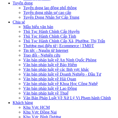
Tuyển dụng
Tuyển dụng lao động phổ thông
Tuyển dụng nhân sự cao cấp
Tuyển Dụng Nhân Sự Cấp Trung
Chia sẻ
Mẫu biểu văn bản
Thủ Tục Hành Chính Cấp Huyện
Thủ Tục Hành Chính Cấp Tỉnh
Thủ Tục Hành Chính Cấp Xã, Phường, Thị Trấn
Thương mại điện tử | Ecommerce | TMĐT
Tin tức - Nguồn từ Internet
Trao đổi - Nghiên cứu
Văn bản pháp luật về An Ninh Quốc Phòng
Văn bản pháp luật về Bảo Hiểm
Văn bản pháp luật về các lĩnh vực khác
Văn bản pháp luật về Doanh Nghiệp - Đầu Tư
Văn bản pháp luật về Hải Quan
Văn bản pháp luật về Khoa Học Công Nghệ
Văn bản pháp luật về Lao Động
Văn bản pháp luật về Thuế
Văn Bản Pháp Luật Về Xử Lý Vi Phạm hành Chính
Khách hàng
Khu Vực HCM
Khu Vực Đồng Nai
Khu Vực Bình Dương