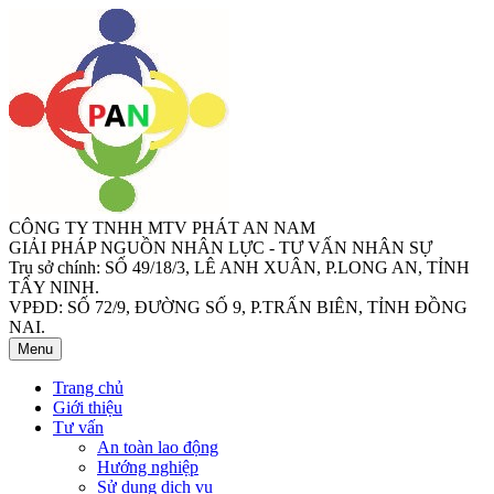
CÔNG TY TNHH MTV PHÁT AN NAM
GIẢI PHÁP NGUỒN NHÂN LỰC - TƯ VẤN NHÂN SỰ
Trụ sở chính: SỐ 49/18/3, LÊ ANH XUÂN, P.LONG AN, TỈNH
TÂY NINH.
VPĐD: SỐ 72/9, ĐƯỜNG SỐ 9, P.TRẤN BIÊN, TỈNH ĐỒNG
NAI.
Menu
Trang chủ
Giới thiệu
Tư vấn
An toàn lao động
Hướng nghiệp
Sử dụng dịch vụ