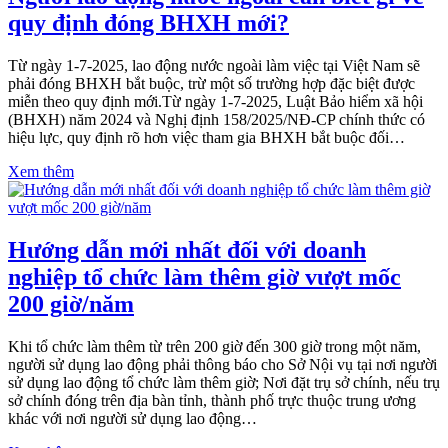
quy định đóng BHXH mới?
Từ ngày 1-7-2025, lao động nước ngoài làm việc tại Việt Nam sẽ
phải đóng BHXH bắt buộc, trừ một số trường hợp đặc biệt được
miễn theo quy định mới.Từ ngày 1-7-2025, Luật Bảo hiểm xã hội
(BHXH) năm 2024 và Nghị định 158/2025/NĐ-CP chính thức có
hiệu lực, quy định rõ hơn việc tham gia BHXH bắt buộc đối…
Xem thêm
Hướng dẫn mới nhất đối với doanh
nghiệp tổ chức làm thêm giờ vượt mốc
200 giờ/năm
Khi tổ chức làm thêm từ trên 200 giờ đến 300 giờ trong một năm,
người sử dụng lao động phải thông báo cho Sở Nội vụ tại nơi người
sử dụng lao động tổ chức làm thêm giờ; Nơi đặt trụ sở chính, nếu trụ
sở chính đóng trên địa bàn tỉnh, thành phố trực thuộc trung ương
khác với nơi người sử dụng lao động…