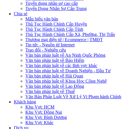
Tuyển dụng nhân sự cao cấp
Tuyển Dụng Nhân Sự Cấp Trung
Chia sẻ
Mẫu biểu văn bản
Thủ Tục Hành Chính Cấp Huyện
Thủ Tục Hành Chính Cấp Tỉnh
Thủ Tục Hành Chính Cấp Xã, Phường, Thị Trấn
Thương mại điện tử | Ecommerce | TMĐT
Tin tức - Nguồn từ Internet
Trao đổi - Nghiên cứu
Văn bản pháp luật về An Ninh Quốc Phòng
Văn bản pháp luật về Bảo Hiểm
Văn bản pháp luật về các lĩnh vực khác
Văn bản pháp luật về Doanh Nghiệp - Đầu Tư
Văn bản pháp luật về Hải Quan
Văn bản pháp luật về Khoa Học Công Nghệ
Văn bản pháp luật về Lao Động
Văn bản pháp luật về Thuế
Văn Bản Pháp Luật Về Xử Lý Vi Phạm hành Chính
Khách hàng
Khu Vực HCM
Khu Vực Đồng Nai
Khu Vực Bình Dương
Khu Vực Khác
Dịch vụ