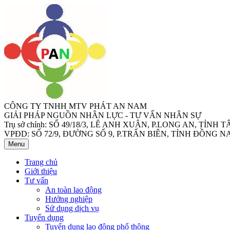
CÔNG TY TNHH MTV PHÁT AN NAM
GIẢI PHÁP NGUỒN NHÂN LỰC - TƯ VẤN NHÂN SỰ
Trụ sở chính: SỐ 49/18/3, LÊ ANH XUÂN, P.LONG AN, TỈNH 
VPĐD: SỐ 72/9, ĐƯỜNG SỐ 9, P.TRẤN BIÊN, TỈNH ĐỒNG NA
Menu
Trang chủ
Giới thiệu
Tư vấn
An toàn lao động
Hướng nghiệp
Sử dụng dịch vụ
Tuyển dụng
Tuyển dụng lao động phổ thông