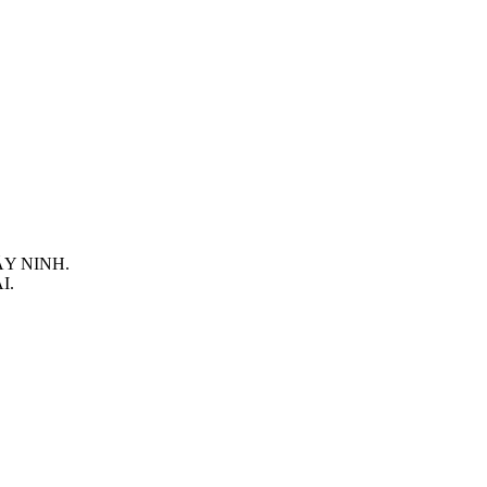
TÂY NINH.
I.