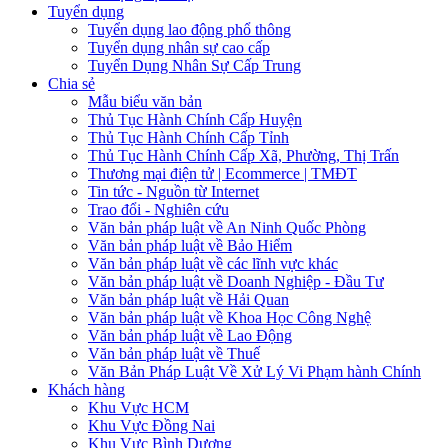
Tuyển dụng
Tuyển dụng lao động phổ thông
Tuyển dụng nhân sự cao cấp
Tuyển Dụng Nhân Sự Cấp Trung
Chia sẻ
Mẫu biểu văn bản
Thủ Tục Hành Chính Cấp Huyện
Thủ Tục Hành Chính Cấp Tỉnh
Thủ Tục Hành Chính Cấp Xã, Phường, Thị Trấn
Thương mại điện tử | Ecommerce | TMĐT
Tin tức - Nguồn từ Internet
Trao đổi - Nghiên cứu
Văn bản pháp luật về An Ninh Quốc Phòng
Văn bản pháp luật về Bảo Hiểm
Văn bản pháp luật về các lĩnh vực khác
Văn bản pháp luật về Doanh Nghiệp - Đầu Tư
Văn bản pháp luật về Hải Quan
Văn bản pháp luật về Khoa Học Công Nghệ
Văn bản pháp luật về Lao Động
Văn bản pháp luật về Thuế
Văn Bản Pháp Luật Về Xử Lý Vi Phạm hành Chính
Khách hàng
Khu Vực HCM
Khu Vực Đồng Nai
Khu Vực Bình Dương