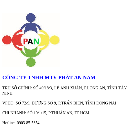
CÔNG TY TNHH MTV PHÁT AN NAM
TRỤ SỞ CHÍNH: SỐ 49/18/3, LÊ ANH XUÂN, P.LONG AN, TỈNH TÂY
NINH.
VPĐD: SỐ 72/9, ĐƯỜNG SỐ 9, P.TRẤN BIÊN, TỈNH ĐỒNG NAI.
CHI NHÁNH: SỐ 19/1/15, P.THUẬN AN, TP.HCM
Hotline: 0903.85.5354