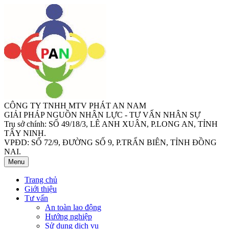
CÔNG TY TNHH MTV PHÁT AN NAM
GIẢI PHÁP NGUỒN NHÂN LỰC - TƯ VẤN NHÂN SỰ
Trụ sở chính: SỐ 49/18/3, LÊ ANH XUÂN, P.LONG AN, TỈNH
TÂY NINH.
VPĐD: SỐ 72/9, ĐƯỜNG SỐ 9, P.TRẤN BIÊN, TỈNH ĐỒNG
NAI.
Menu
Trang chủ
Giới thiệu
Tư vấn
An toàn lao động
Hướng nghiệp
Sử dụng dịch vụ