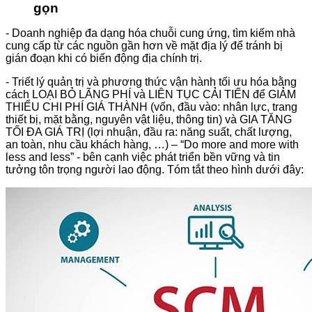
gọn
- Doanh nghiệp đa dạng hóa chuỗi cung ứng, tìm kiếm nhà
cung cấp từ các nguồn gần hơn về mặt địa lý để tránh bị
gián đoạn khi có biến động địa chính trị.
- Triết lý quản trị và phương thức vận hành tối ưu hóa bằng
cách LOẠI BỎ LÃNG PHÍ và LIÊN TỤC CẢI TIẾN để GIẢM
THIỂU CHI PHÍ GIÁ THÀNH (vốn, đầu vào: nhân lực, trang
thiết bị, mặt bằng, nguyên vật liệu, thông tin) và GIA TĂNG
TỐI ĐA GIÁ TRỊ (lợi nhuận, đầu ra: năng suất, chất lượng,
an toàn, nhu cầu khách hàng, …) – “Do more and more with
less and less” - bên cạnh việc phát triển bền vững và tin
tưởng tôn trọng người lao động. Tóm tắt theo hình dưới đây: