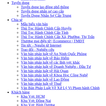
Tuyển dụng
Tuyển dụng lao động phổ thông
Tuyển dụng nhân sự cao cấp
Tuyển Dụng Nhân Sự Cấp Trung
Chia sẻ
Mẫu biểu văn bản
Thủ Tục Hành Chính Cấp Huyện
Thủ Tục Hành Chính Cấp Tỉnh
Thủ Tục Hành Chính Cấp Xã, Phường, Thị Trấn
Thương mại điện tử | Ecommerce | TMĐT
Tin tức - Nguồn từ Internet
Trao đổi - Nghiên cứu
Văn bản pháp luật về An Ninh Quốc Phòng
Văn bản pháp luật về Bảo Hiểm
Văn bản pháp luật về các lĩnh vực khác
Văn bản pháp luật về Doanh Nghiệp - Đầu Tư
Văn bản pháp luật về Hải Quan
Văn bản pháp luật về Khoa Học Công Nghệ
Văn bản pháp luật về Lao Động
Văn bản pháp luật về Thuế
Văn Bản Pháp Luật Về Xử Lý Vi Phạm hành Chính
Khách hàng
Khu Vực HCM
Khu Vực Đồng Nai
Khu Vực Bình Dương