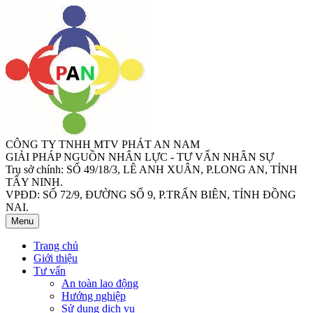
CÔNG TY TNHH MTV PHÁT AN NAM
GIẢI PHÁP NGUỒN NHÂN LỰC - TƯ VẤN NHÂN SỰ
Trụ sở chính: SỐ 49/18/3, LÊ ANH XUÂN, P.LONG AN, TỈNH
TÂY NINH.
VPĐD: SỐ 72/9, ĐƯỜNG SỐ 9, P.TRẤN BIÊN, TỈNH ĐỒNG
NAI.
Menu
Trang chủ
Giới thiệu
Tư vấn
An toàn lao động
Hướng nghiệp
Sử dụng dịch vụ