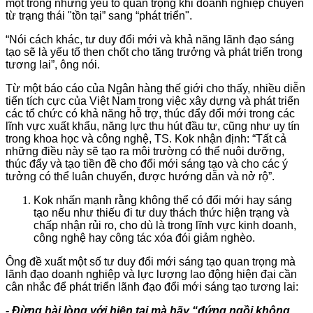
một trong những yếu tố quan trọng khi doanh nghiệp chuyển
từ trạng thái "tồn tại” sang “phát triển".
“Nói cách khác, tư duy đổi mới và khả năng lãnh đạo sáng
tạo sẽ là yếu tố then chốt cho tăng trưởng và phát triển trong
tương lai”, ông nói.
Từ một báo cáo của Ngân hàng thế giới cho thấy, nhiều diễn
tiến tích cực của Việt Nam trong việc xây dựng và phát triển
các tổ chức có khả năng hỗ trợ, thúc đẩy đổi mới trong các
lĩnh vực xuất khẩu, năng lực thu hút đầu tư, cũng như uy tín
trong khoa học và công nghệ, TS. Kok nhận định: “Tất cả
những điều này sẽ tạo ra môi trường có thể nuôi dưỡng,
thúc đẩy và tạo tiền đề cho đổi mới sáng tạo và cho các ý
tưởng có thể luân chuyển, được hướng dẫn và nở rộ”.
Kok nhấn mạnh rằng không thể có đổi mới hay sáng
tạo nếu như thiếu đi tư duy thách thức hiện trạng và
chấp nhận rủi ro, cho dù là trong lĩnh vực kinh doanh,
công nghệ hay công tác xóa đói giảm nghèo.
Ông đề xuất một số tư duy đổi mới sáng tạo quan trọng mà
lãnh đạo doanh nghiệp và lực lượng lao động hiện đại cần
cân nhắc để phát triển lãnh đạo đổi mới sáng tạo tương lai:
- Đừng hài lòng với hiện tại mà hãy “đứng ngồi không