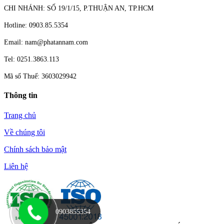
CHI NHÁNH: SỐ 19/1/15, P.THUẬN AN, TP.HCM
Hotline: 0903.85.5354
Email: nam@phatannam.com
Tel: 0251.3863.113
Mã số Thuế: 3603029942
Thông tin
Trang chủ
Về chúng tôi
Chính sách bảo mật
Liên hệ
0903855354