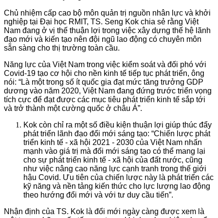
Chủ nhiệm cấp cao bộ môn quản trị nguồn nhân lực và khởi
nghiệp tại Đại học RMIT, TS. Seng Kok chia sẻ rằng Việt
Nam đang ở vị thế thuận lợi trong việc xây dựng thế hệ lãnh
đạo mới và kiến tạo nên đội ngũ lao động có chuyên môn
sẵn sàng cho thị trường toàn cầu.
Năng lực của Việt Nam trong việc kiểm soát và đối phó với
Covid-19 tạo cơ hội cho nền kinh tế tiếp tục phát triển, ông
nói: “Là một trong số ít quốc gia đạt mức tăng trưởng GDP
dương vào năm 2020, Việt Nam đang đứng trước triển vọng
tích cực để đạt được các mục tiêu phát triển kinh tế sắp tới
và trở thành một cường quốc ở châu Á”.
Kok còn chỉ ra một số điều kiện thuận lợi giúp thúc đẩy
phát triển lãnh đạo đổi mới sáng tạo: “Chiến lược phát
triển kinh tế - xã hội 2021 - 2030 của Việt Nam nhấn
mạnh vào giá trị mà đổi mới sáng tạo có thể mang lại
cho sự phát triển kinh tế - xã hội của đất nước, cũng
như việc nâng cao năng lực cạnh tranh trong thế giới
hậu Covid. Ưu tiên của chiến lược này là phát triển các
kỹ năng và nền tảng kiến thức cho lực lượng lao động
theo hướng đổi mới và với tư duy cầu tiến”.
Nhận định của TS. Kok là đổi mới ngày càng được xem là