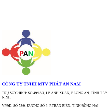
CÔNG TY TNHH MTV PHÁT AN NAM
TRỤ SỞ CHÍNH: SỐ 49/18/3, LÊ ANH XUÂN, P.LONG AN, TỈNH TÂY
NINH.
VPĐD: SỐ 72/9, ĐƯỜNG SỐ 9, P.TRẤN BIÊN, TỈNH ĐỒNG NAI.