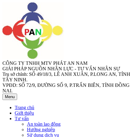
CÔNG TY TNHH MTV PHÁT AN NAM
GIẢI PHÁP NGUỒN NHÂN LỰC - TƯ VẤN NHÂN SỰ
Trụ sở chính: SỐ 49/18/3, LÊ ANH XUÂN, P.LONG AN, TỈNH
TÂY NINH.
VPĐD: SỐ 72/9, ĐƯỜNG SỐ 9, P.TRẤN BIÊN, TỈNH ĐỒNG
NAI.
Menu
Trang chủ
Giới thiệu
Tư vấn
An toàn lao động
Hướng nghiệp
Sử dụng dịch vụ