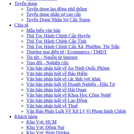
Tuyển dụng
Tuyển dụng lao động phổ thông
Tuyển dụng nhân sự cao cấp
Tuyển Dụng Nhân Sự Cấp Trung
Chia sẻ
Mẫu biểu văn bản
Thủ Tục Hành Chính Cấp Huyện
Thủ Tục Hành Chính Cấp Tỉnh
Thủ Tục Hành Chính Cấp Xã, Phường, Thị Trấn
Thương mại điện tử | Ecommerce | TMĐT
Tin tức - Nguồn từ Internet
Trao đổi - Nghiên cứu
Văn bản pháp luật về An Ninh Quốc Phòng
Văn bản pháp luật về Bảo Hiểm
Văn bản pháp luật về các lĩnh vực khác
Văn bản pháp luật về Doanh Nghiệp - Đầu Tư
Văn bản pháp luật về Hải Quan
Văn bản pháp luật về Khoa Học Công Nghệ
Văn bản pháp luật về Lao Động
Văn bản pháp luật về Thuế
Văn Bản Pháp Luật Về Xử Lý Vi Phạm hành Chính
Khách hàng
Khu Vực HCM
Khu Vực Đồng Nai
Khu Vực Bình Dương