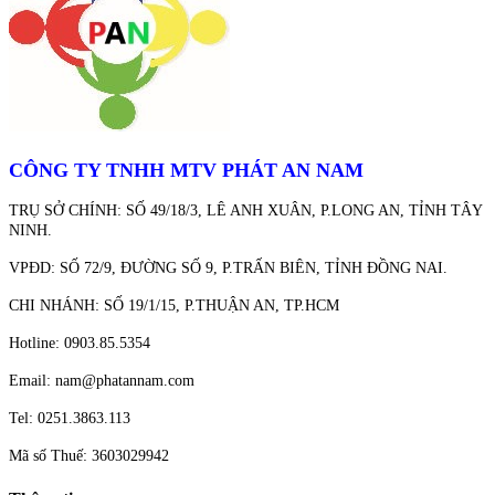
CÔNG TY TNHH MTV PHÁT AN NAM
TRỤ SỞ CHÍNH: SỐ 49/18/3, LÊ ANH XUÂN, P.LONG AN, TỈNH TÂY
NINH.
VPĐD: SỐ 72/9, ĐƯỜNG SỐ 9, P.TRẤN BIÊN, TỈNH ĐỒNG NAI.
CHI NHÁNH: SỐ 19/1/15, P.THUẬN AN, TP.HCM
Hotline: 0903.85.5354
Email: nam@phatannam.com
Tel: 0251.3863.113
Mã số Thuế: 3603029942