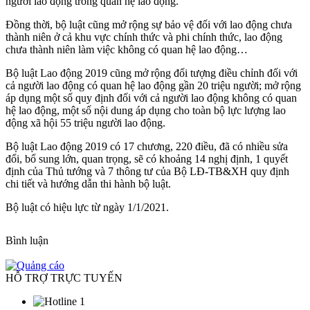
người lao động trong quan hệ lao động.
Đồng thời, bộ luật cũng mở rộng sự bảo vệ đối với lao động chưa
thành niên ở cả khu vực chính thức và phi chính thức, lao động
chưa thành niên làm việc không có quan hệ lao động…
Bộ luật Lao động 2019 cũng mở rộng đối tượng điều chỉnh đối với
cả người lao động có quan hệ lao động gần 20 triệu người; mở rộng
áp dụng một số quy định đối với cả người lao động không có quan
hệ lao động, một số nội dung áp dụng cho toàn bộ lực lượng lao
động xã hội 55 triệu người lao động.
Bộ luật Lao động 2019 có 17 chương, 220 điều, đã có nhiều sửa
đổi, bổ sung lớn, quan trọng, sẽ có khoảng 14 nghị định, 1 quyết
định của Thủ tướng và 7 thông tư của Bộ LĐ-TB&XH quy định
chi tiết và hướng dẫn thi hành bộ luật.
Bộ luật có hiệu lực từ ngày 1/1/2021.
Bình luận
HỖ TRỢ TRỰC TUYẾN