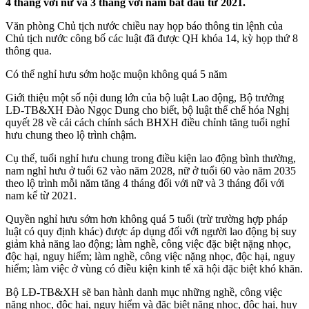
4 tháng với nữ và 3 tháng với nam bắt đầu từ 2021.
Văn phòng Chủ tịch nước chiều nay họp báo thông tin lệnh của
Chủ tịch nước công bố các luật đã được QH khóa 14, kỳ họp thứ 8
thông qua.
Có thể nghỉ hưu sớm hoặc muộn không quá 5 năm
Giới thiệu một số nội dung lớn của bộ luật Lao động, Bộ trưởng
LĐ-TB&XH Đào Ngọc Dung cho biết, bộ luật thể chế hóa Nghị
quyết 28 về cải cách chính sách BHXH điều chỉnh tăng tuổi nghỉ
hưu chung theo lộ trình chậm.
Cụ thể, tuổi nghỉ hưu chung trong điều kiện lao động bình thường,
nam nghỉ hưu ở tuổi 62 vào năm 2028, nữ ở tuổi 60 vào năm 2035
theo lộ trình mỗi năm tăng 4 tháng đối với nữ và 3 tháng đối với
nam kể từ 2021.
Quyền nghỉ hưu sớm hơn không quá 5 tuổi (trừ trường hợp pháp
luật có quy định khác) được áp dụng đối với người lao động bị suy
giảm khả năng lao động; làm nghề, công việc đặc biệt nặng nhọc,
độc hại, nguy hiểm; làm nghề, công việc nặng nhọc, độc hại, nguy
hiểm; làm việc ở vùng có điều kiện kinh tế xã hội đặc biệt khó khăn.
Bộ LĐ-TB&XH sẽ ban hành danh mục những nghề, công việc
nặng nhọc, độc hại, nguy hiểm và đặc biệt nặng nhọc, độc hại, huy