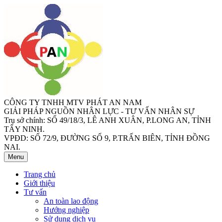
CÔNG TY TNHH MTV PHÁT AN NAM
GIẢI PHÁP NGUỒN NHÂN LỰC - TƯ VẤN NHÂN SỰ
Trụ sở chính: SỐ 49/18/3, LÊ ANH XUÂN, P.LONG AN, TỈNH
TÂY NINH.
VPĐD: SỐ 72/9, ĐƯỜNG SỐ 9, P.TRẤN BIÊN, TỈNH ĐỒNG
NAI.
Menu
Trang chủ
Giới thiệu
Tư vấn
An toàn lao động
Hướng nghiệp
Sử dụng dịch vụ