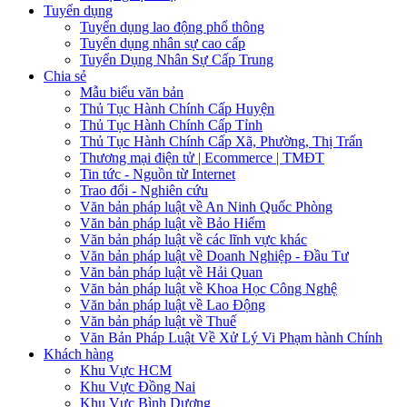
Tuyển dụng
Tuyển dụng lao động phổ thông
Tuyển dụng nhân sự cao cấp
Tuyển Dụng Nhân Sự Cấp Trung
Chia sẻ
Mẫu biểu văn bản
Thủ Tục Hành Chính Cấp Huyện
Thủ Tục Hành Chính Cấp Tỉnh
Thủ Tục Hành Chính Cấp Xã, Phường, Thị Trấn
Thương mại điện tử | Ecommerce | TMĐT
Tin tức - Nguồn từ Internet
Trao đổi - Nghiên cứu
Văn bản pháp luật về An Ninh Quốc Phòng
Văn bản pháp luật về Bảo Hiểm
Văn bản pháp luật về các lĩnh vực khác
Văn bản pháp luật về Doanh Nghiệp - Đầu Tư
Văn bản pháp luật về Hải Quan
Văn bản pháp luật về Khoa Học Công Nghệ
Văn bản pháp luật về Lao Động
Văn bản pháp luật về Thuế
Văn Bản Pháp Luật Về Xử Lý Vi Phạm hành Chính
Khách hàng
Khu Vực HCM
Khu Vực Đồng Nai
Khu Vực Bình Dương