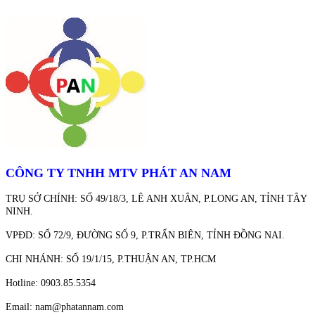
CÔNG TY TNHH MTV PHÁT AN NAM
TRỤ SỞ CHÍNH: SỐ 49/18/3, LÊ ANH XUÂN, P.LONG AN, TỈNH TÂY
NINH.
VPĐD: SỐ 72/9, ĐƯỜNG SỐ 9, P.TRẤN BIÊN, TỈNH ĐỒNG NAI.
CHI NHÁNH: SỐ 19/1/15, P.THUẬN AN, TP.HCM
Hotline: 0903.85.5354
Email: nam@phatannam.com