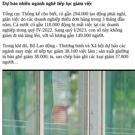
Dự báo nhiều ngành nghề tiếp tục giảm việc
Tổng cục Thống kê cho biết, có gần 294.000 lao động phải nghỉ,
giãn việc do các doanh nghiệp thiếu đơn hàng trong 3 tháng đầu
năm. Cả nước có gần 118.000 động bị mất việc tại các doanh
nghiệp trong quý IV/2022. Sang quý I/2023, con số này không
giảm đi mà tăng lên, với số lượng gần 149.000 người.
Trong khi đó, Bộ Lao động - Thương binh và Xã hội dự báo các
ngành may mặc sẽ tiếp tục giảm 38.100 việc làm ; sản xuất giường
tủ bàn ghế giảm 38.000; in, sao chép bản ghi các loại giảm 37.800
người…