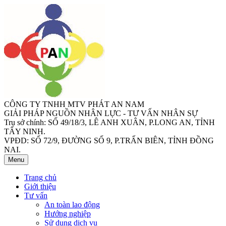
CÔNG TY TNHH MTV PHÁT AN NAM
GIẢI PHÁP NGUỒN NHÂN LỰC - TƯ VẤN NHÂN SỰ
Trụ sở chính: SỐ 49/18/3, LÊ ANH XUÂN, P.LONG AN, TỈNH
TÂY NINH.
VPĐD: SỐ 72/9, ĐƯỜNG SỐ 9, P.TRẤN BIÊN, TỈNH ĐỒNG
NAI.
Menu
Trang chủ
Giới thiệu
Tư vấn
An toàn lao động
Hướng nghiệp
Sử dụng dịch vụ