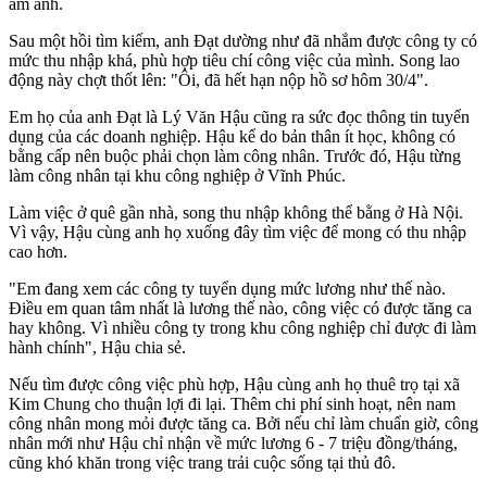
ám ảnh.
Sau một hồi tìm kiếm, anh Đạt dường như đã nhắm được công ty có
mức thu nhập khá, phù hợp tiêu chí công việc của mình. Song lao
động này chợt thốt lên: "Ôi, đã hết hạn nộp hồ sơ hôm 30/4".
Em họ của anh Đạt là Lý Văn Hậu cũng ra sức đọc thông tin tuyển
dụng của các doanh nghiệp. Hậu kể do bản thân ít học, không có
bằng cấp nên buộc phải chọn làm công nhân. Trước đó, Hậu từng
làm công nhân tại khu công nghiệp ở Vĩnh Phúc.
Làm việc ở quê gần nhà, song thu nhập không thể bằng ở Hà Nội.
Vì vậy, Hậu cùng anh họ xuống đây tìm việc để mong có thu nhập
cao hơn.
"Em đang xem các công ty tuyển dụng mức lương như thế nào.
Điều em quan tâm nhất là lương thế nào, công việc có được tăng ca
hay không. Vì nhiều công ty trong khu công nghiệp chỉ được đi làm
hành chính", Hậu chia sẻ.
Nếu tìm được công việc phù hợp, Hậu cùng anh họ thuê trọ tại xã
Kim Chung cho thuận lợi đi lại. Thêm chi phí sinh hoạt, nên nam
công nhân mong mỏi được tăng ca. Bởi nếu chỉ làm chuẩn giờ, công
nhân mới như Hậu chỉ nhận về mức lương 6 - 7 triệu đồng/tháng,
cũng khó khăn trong việc trang trải cuộc sống tại thủ đô.