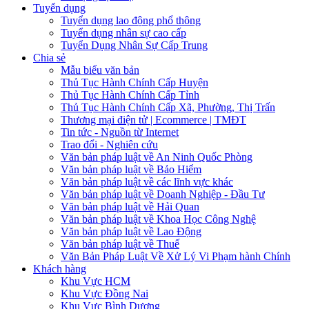
Tuyển dụng
Tuyển dụng lao động phổ thông
Tuyển dụng nhân sự cao cấp
Tuyển Dụng Nhân Sự Cấp Trung
Chia sẻ
Mẫu biểu văn bản
Thủ Tục Hành Chính Cấp Huyện
Thủ Tục Hành Chính Cấp Tỉnh
Thủ Tục Hành Chính Cấp Xã, Phường, Thị Trấn
Thương mại điện tử | Ecommerce | TMĐT
Tin tức - Nguồn từ Internet
Trao đổi - Nghiên cứu
Văn bản pháp luật về An Ninh Quốc Phòng
Văn bản pháp luật về Bảo Hiểm
Văn bản pháp luật về các lĩnh vực khác
Văn bản pháp luật về Doanh Nghiệp - Đầu Tư
Văn bản pháp luật về Hải Quan
Văn bản pháp luật về Khoa Học Công Nghệ
Văn bản pháp luật về Lao Động
Văn bản pháp luật về Thuế
Văn Bản Pháp Luật Về Xử Lý Vi Phạm hành Chính
Khách hàng
Khu Vực HCM
Khu Vực Đồng Nai
Khu Vực Bình Dương