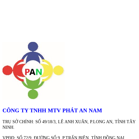
CÔNG TY TNHH MTV PHÁT AN NAM
TRỤ SỞ CHÍNH: SỐ 49/18/3, LÊ ANH XUÂN, P.LONG AN, TỈNH TÂY
NINH.
VPĐD: SỐ 72/9, ĐƯỜNG SỐ 9, P.TRẤN BIÊN, TỈNH ĐỒNG NAI.