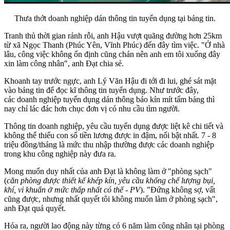
Thưa thớt doanh nghiệp dán thông tin tuyển dụng tại bảng tin.
Tranh thủ thời gian rảnh rỗi, anh Hậu vượt quãng đường hơn 25km
từ xã Ngọc Thanh (Phúc Yên, Vĩnh Phúc) đến đây tìm việc. "Ở nhà
lâu, công việc không ổn định cũng chán nên anh em tôi xuống đây
xin làm công nhân", anh Đạt chia sẻ.
Khoanh tay trước ngực, anh Lý Văn Hậu đi tới đi lui, ghé sát mặt
vào bảng tin để đọc kĩ thông tin tuyển dụng. Như trước đây,
các doanh nghiệp tuyển dụng dán thông báo kín mít tấm bảng thì
nay chỉ lác đác hơn chục đơn vị có nhu cầu tìm người.
Thông tin doanh nghiệp, yêu cầu tuyển dụng được liệt kê chi tiết và
không thể thiếu con số tiền lương được in đậm, nổi bật nhất. 7 - 8
triệu đồng/tháng là mức thu nhập thường được các doanh nghiệp
trong khu công nghiệp này đưa ra.
Mong muốn duy nhất của anh Đạt là không làm ở "phòng sạch"
(
căn phòng được thiết kế khép kín, yêu cầu khống chế lượng bụi,
khí, vi khuẩn ở mức thấp nhất có thể - PV
). "Đứng không sợ, vất
cũng được, nhưng nhất quyết tôi không muốn làm ở phòng sạch",
anh Đạt quả quyết.
Hóa ra, người lao động này từng có 6 năm làm công nhân tại phòng