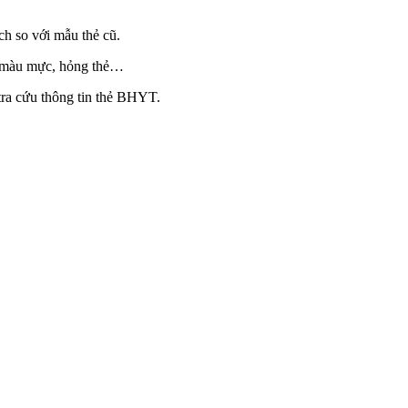
h so với mẫu thẻ cũ.
ay màu mực, hỏng thẻ…
tra cứu thông tin thẻ BHYT.