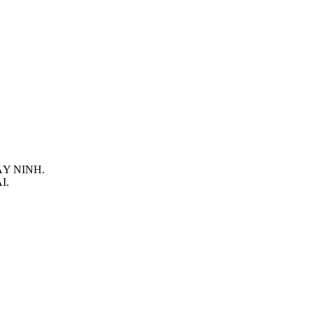
TÂY NINH.
I.