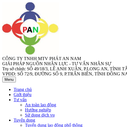
CÔNG TY TNHH MTV PHÁT AN NAM
GIẢI PHÁP NGUỒN NHÂN LỰC - TƯ VẤN NHÂN SỰ
Trụ sở chính: SỐ 49/18/3, LÊ ANH XUÂN, P.LONG AN, TỈNH 
VPĐD: SỐ 72/9, ĐƯỜNG SỐ 9, P.TRẤN BIÊN, TỈNH ĐỒNG NA
Menu
Trang chủ
Giới thiệu
Tư vấn
An toàn lao động
Hướng nghiệp
Sử dụng dịch vụ
Tuyển dụng
Tuyển dụng lao động phổ thông