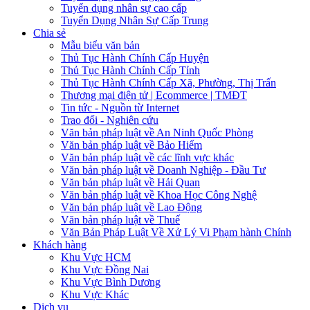
Tuyển dụng nhân sự cao cấp
Tuyển Dụng Nhân Sự Cấp Trung
Chia sẻ
Mẫu biểu văn bản
Thủ Tục Hành Chính Cấp Huyện
Thủ Tục Hành Chính Cấp Tỉnh
Thủ Tục Hành Chính Cấp Xã, Phường, Thị Trấn
Thương mại điện tử | Ecommerce | TMĐT
Tin tức - Nguồn từ Internet
Trao đổi - Nghiên cứu
Văn bản pháp luật về An Ninh Quốc Phòng
Văn bản pháp luật về Bảo Hiểm
Văn bản pháp luật về các lĩnh vực khác
Văn bản pháp luật về Doanh Nghiệp - Đầu Tư
Văn bản pháp luật về Hải Quan
Văn bản pháp luật về Khoa Học Công Nghệ
Văn bản pháp luật về Lao Động
Văn bản pháp luật về Thuế
Văn Bản Pháp Luật Về Xử Lý Vi Phạm hành Chính
Khách hàng
Khu Vực HCM
Khu Vực Đồng Nai
Khu Vực Bình Dương
Khu Vực Khác
Dịch vụ