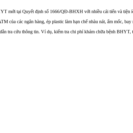
T mới tại Quyết định số 1666/QĐ-BHXH với nhiều cải tiến và tiện íc
 ATM của các ngân hàng, ép plastic làm hạn chế nhàu nát, ẩm mốc, b
 dẫn tra cứu thông tin. Ví dụ, kiểm tra chi phí khám chữa bệnh BHYT, 