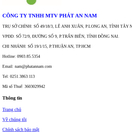
CÔNG TY TNHH MTV PHÁT AN NAM
TRỤ SỞ CHÍNH: SỐ 49/18/3, LÊ ANH XUÂN, P.LONG AN, TỈNH TÂY 
VPĐD: SỐ 72/9, ĐƯỜNG SỐ 9, P.TRẤN BIÊN, TỈNH ĐỒNG NAI.
CHI NHÁNH: SỐ 19/1/15, P.THUẬN AN, TP.HCM
Hotline: 0903.85.5354
Email: nam@phatannam.com
Tel: 0251.3863.113
Mã số Thuế: 3603029942
Thông tin
Trang chủ
Về chúng tôi
Chính sách bảo mật