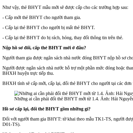
Như vậy, thẻ BHYT mẫu mới sẽ được cấp cho các trường hợp sau:
- Cấp mới thẻ BHYT cho người tham gia.
- Cấp lại thẻ BHYT cho người bị mất thẻ BHYT.
- Cấp lại thẻ BHYT do bị rách, hỏng, thay đổi thông tin trên thẻ.
Nộp hồ sơ đổi, cấp thẻ BHYT mới ở đâu?
Người tham gia được ngân sách nhà nước đóng BHYT nộp hồ sơ cho
Người được ngân sách nhà nước hỗ trợ một phần mức đóng hoặc tha
BHXH huyện trực tiếp thu.
BHXH tỉnh sẽ cấp mới, cấp lại, đổi thẻ BHYT cho người tại các đơn v
Những ai cần phải đổi thẻ BHYT mới từ 1.4. Ảnh: Hải Nguyễ
Hồ sơ cấp lại, đổi thẻ BHYT gồm những gì?
Đối với người tham gia BHYT: tờ khai theo mẫu TK1-TS, người được 
D01-TS).