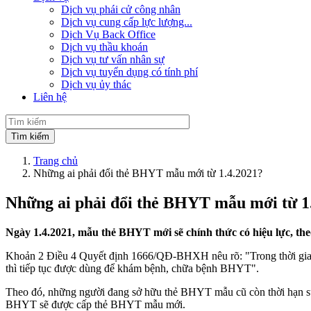
Dịch vụ phái cử công nhân
Dịch vụ cung cấp lực lượng...
Dịch Vụ Back Office
Dịch vụ thầu khoán
Dịch vụ tư vấn nhân sự
Dịch vụ tuyển dụng có tính phí
Dịch vụ ủy thác
Liên hệ
Trang chủ
Những ai phải đổi thẻ BHYT mẫu mới từ 1.4.2021?
Những ai phải đổi thẻ BHYT mẫu mới từ 1
Ngày 1.4.2021, mẫu thẻ BHYT mới sẽ chính thức có hiệu lực, t
Khoản 2 Điều 4 Quyết định 1666/QĐ-BHXH nêu rõ: "Trong thời gian 
thì tiếp tục được dùng để khám bệnh, chữa bệnh BHYT".
Theo đó, những người đang sở hữu thẻ BHYT mẫu cũ còn thời hạn s
BHYT sẽ được cấp thẻ BHYT mẫu mới.