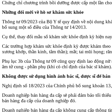
Chứng chỉ chương trình bồi dưỡng được cấp một lần cho
Những đổi mới về hồ sơ khám sức khỏe
Thông tư 09/2023 của Bộ Y tế quy định về nội dung khám
bổ sung một số điều của Thông tư 14/2013.
Cụ thể, thay đổi mẫu sổ khám sức khỏe định kỳ hiện n
Các trường hợp khám sức khỏe định kỳ được khám theo nội
xương khớp, thần kinh, tâm thần); mắt; tai mũi họng; ră
Phụ lục 3b của Thông tư 09 cũng quy định lao động nữ 
âm tử cung - phần phụ (khi có chỉ định của bác sĩ khám).
Không được sử dụng hình ảnh bác sĩ, dược sĩ để bán
Nghị định số 18/2023 của Chính phủ bổ sung khoản 13, 
Doanh nghiệp bán hàng đa cấp sẽ phải đảm bảo tối thiểu
bán hàng đa cấp của doanh nghiệp đó.
Doanh nghiệp bán hàng đa cấp không cung cấp thông tin về