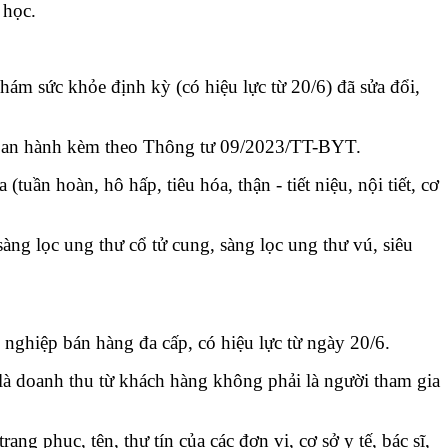
 học.
m sức khỏe định kỳ (có hiệu lực từ 20/6) đã sửa đổi,
a ban hành kèm theo Thông tư 09/2023/TT-BYT.
n hoàn, hô hấp, tiêu hóa, thận - tiết niệu, nội tiết, cơ
g lọc ung thư cổ tử cung, sàng lọc ung thư vú, siêu
ghiệp bán hàng đa cấp, có hiệu lực từ ngày 20/6.
là doanh thu từ khách hàng không phải là người tham gia
g phục, tên, thư tín của các đơn vị, cơ sở y tế, bác sĩ,