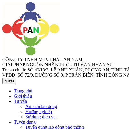
CÔNG TY TNHH MTV PHÁT AN NAM
GIẢI PHÁP NGUỒN NHÂN LỰC - TƯ VẤN NHÂN SỰ
Trụ sở chính: SỐ 49/18/3, LÊ ANH XUÂN, P.LONG AN, TỈNH 
VPĐD: SỐ 72/9, ĐƯỜNG SỐ 9, P.TRẤN BIÊN, TỈNH ĐỒNG NA
Menu
Trang chủ
Giới thiệu
Tư vấn
An toàn lao động
Hướng nghiệp
Sử dụng dịch vụ
Tuyển dụng
Tuyển dụng lao động phổ thông