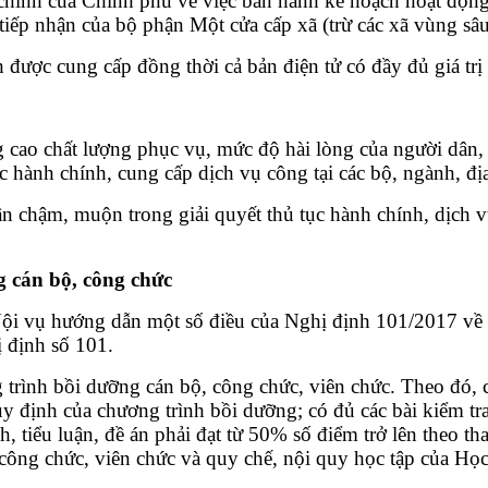
ính của Chính phủ về việc ban hành kế hoạch hoạt động n
tiếp nhận của bộ phận Một cửa cấp xã (trừ các xã vùng sâu,
h được cung cấp đồng thời cả bản điện tử có đầy đủ giá tr
g cao chất lượng phục vụ, mức độ hài lòng của người dân
c hành chính, cung cấp dịch vụ công tại các bộ, ngành, đ
ân chậm, muộn trong giải quyết thủ tục hành chính, dịch 
g cán bộ, công chức
ội vụ hướng dẫn một số điều của Nghị định 101/2017 về đ
 định số 101.
 trình bồi dưỡng cán bộ, công chức, viên chức. Theo đó,
y định của chương trình bồi dưỡng; có đủ các bài kiểm tra,
ch, tiểu luận, đề án phải đạt từ 50% số điểm trở lên theo
 công chức, viên chức và quy chế, nội quy học tập của Họ