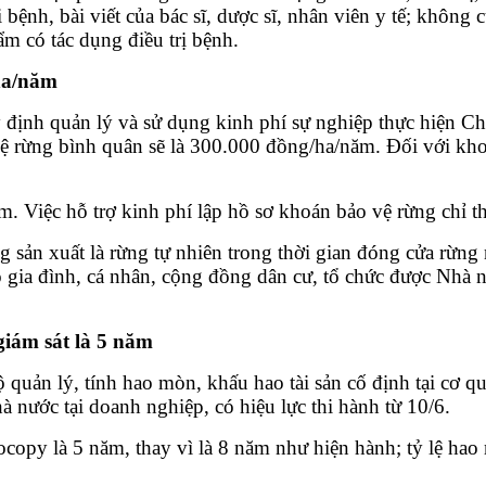
 bệnh, bài viết của bác sĩ, dược sĩ, nhân viên y tế; không
m có tác dụng điều trị bệnh.
/ha/năm
định quản lý và sử dụng kinh phí sự nghiệp thực hiện Chư
ệ rừng bình quân sẽ là 300.000 đồng/ha/năm. Đối với khoá
 Việc hỗ trợ kinh phí lập hồ sơ khoán bảo vệ rừng chỉ th
g sản xuất là rừng tự nhiên trong thời gian đóng cửa rừ
ia đình, cá nhân, cộng đồng dân cư, tổ chức được Nhà nư
giám sát là 5 năm
uản lý, tính hao mòn, khấu hao tài sản cố định tại cơ qua
nước tại doanh nghiệp, có hiệu lực thi hành từ 10/6.
ocopy là 5 năm, thay vì là 8 năm như hiện hành; tỷ lệ 