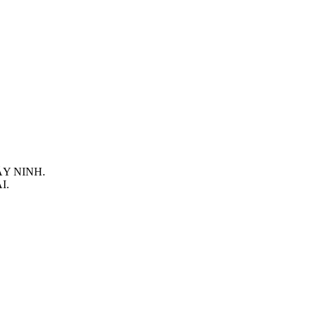
TÂY NINH.
I.