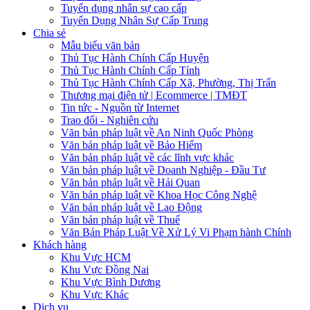
Tuyển dụng nhân sự cao cấp
Tuyển Dụng Nhân Sự Cấp Trung
Chia sẻ
Mẫu biểu văn bản
Thủ Tục Hành Chính Cấp Huyện
Thủ Tục Hành Chính Cấp Tỉnh
Thủ Tục Hành Chính Cấp Xã, Phường, Thị Trấn
Thương mại điện tử | Ecommerce | TMĐT
Tin tức - Nguồn từ Internet
Trao đổi - Nghiên cứu
Văn bản pháp luật về An Ninh Quốc Phòng
Văn bản pháp luật về Bảo Hiểm
Văn bản pháp luật về các lĩnh vực khác
Văn bản pháp luật về Doanh Nghiệp - Đầu Tư
Văn bản pháp luật về Hải Quan
Văn bản pháp luật về Khoa Học Công Nghệ
Văn bản pháp luật về Lao Động
Văn bản pháp luật về Thuế
Văn Bản Pháp Luật Về Xử Lý Vi Phạm hành Chính
Khách hàng
Khu Vực HCM
Khu Vực Đồng Nai
Khu Vực Bình Dương
Khu Vực Khác
Dịch vụ